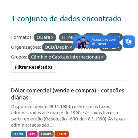
1 conjunto de dados encontrado
Formatos:
OData
HTML
JSON
API
Organizações:
BCB/Depin
Etiquetas:
diárias
Grupos:
Câmbio e Capitais Internacionais
Filtrar Resultados
Dólar comercial (venda e compra) - cotações
diárias
Disponível desde 28.11.1984, refere-se às taxas
administradas até março de 1990 e às taxas livres a
partir de então (Resolução 1690, de 18.3.1990). As taxas
administradas são...
HTML
API
OData
JSON