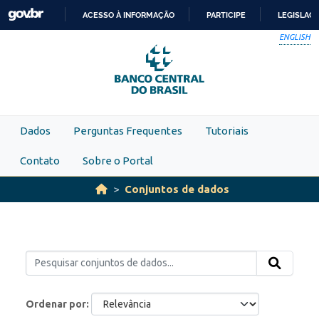
Skip to main content
ACESSO À INFORMAÇÃO
PARTICIPE
LEGISLAÇ
IR
ENGLISH
PARA
O
CONTEÚDO
Dados
Perguntas Frequentes
Tutoriais
Contato
Sobre o Portal
Conjuntos de dados
Ordenar por