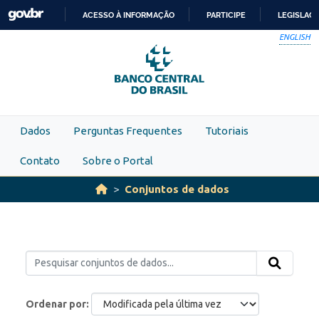
Skip to main content
ACESSO À INFORMAÇÃO
PARTICIPE
LEGISLAÇ
IR
ENGLISH
PARA
O
CONTEÚDO
Dados
Perguntas Frequentes
Tutoriais
Contato
Sobre o Portal
Conjuntos de dados
Ordenar por