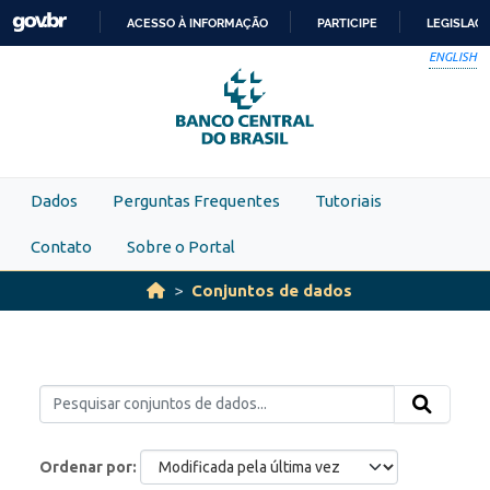
Skip to main content
ACESSO À INFORMAÇÃO
PARTICIPE
LEGISLAÇ
IR
ENGLISH
PARA
O
CONTEÚDO
Dados
Perguntas Frequentes
Tutoriais
Contato
Sobre o Portal
Conjuntos de dados
Ordenar por