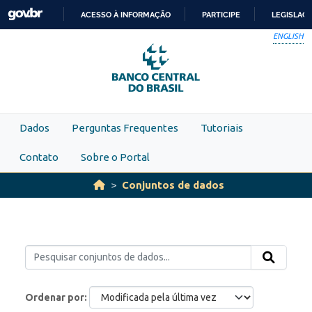
Skip to main content
ACESSO À INFORMAÇÃO
PARTICIPE
LEGISLAÇ
IR
ENGLISH
PARA
O
CONTEÚDO
Dados
Perguntas Frequentes
Tutoriais
Contato
Sobre o Portal
Conjuntos de dados
Ordenar por