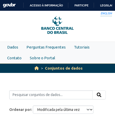
Skip to main content
ACESSO À INFORMAÇÃO
PARTICIPE
LEGISLAÇ
IR
ENGLISH
PARA
O
CONTEÚDO
Dados
Perguntas Frequentes
Tutoriais
Contato
Sobre o Portal
Conjuntos de dados
Ordenar por