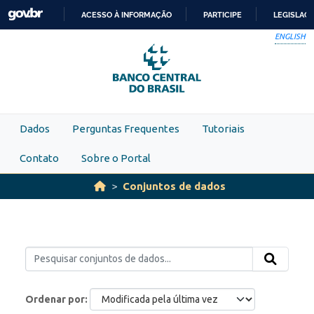
Skip to main content
ACESSO À INFORMAÇÃO
PARTICIPE
LEGISLAÇ
IR
ENGLISH
PARA
O
CONTEÚDO
Dados
Perguntas Frequentes
Tutoriais
Contato
Sobre o Portal
Conjuntos de dados
Ordenar por