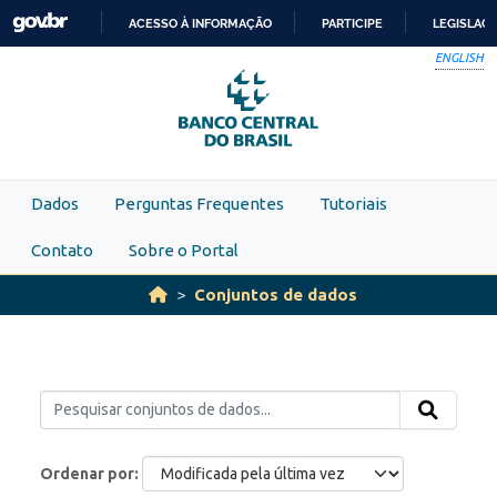
Skip to main content
ACESSO À INFORMAÇÃO
PARTICIPE
LEGISLAÇ
IR
ENGLISH
PARA
O
CONTEÚDO
Dados
Perguntas Frequentes
Tutoriais
Contato
Sobre o Portal
Conjuntos de dados
Ordenar por