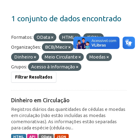
1 conjunto de dados encontrado
Formatos:
OData
HTML
JSON
Organizações:
BCB/Mecir
Etiquetas:
Dinheiro
Meio Circulante
Moedas
Grupos:
Acesso à Informação
Filtrar Resultados
Dinheiro em Circulação
Registros diários das quantidades de cédulas e moedas
em circulação (não estão incluídas as moedas
comemorativas). As informações estão separadas
para cada espécie (cédula ou...
HTML
API
OData
JSON