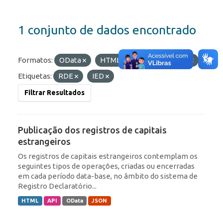
1 conjunto de dados encontrado
Formatos:
OData
HTML
JSON
API
Etiquetas:
RDE
IED
Filtrar Resultados
Publicação dos registros de capitais
estrangeiros
Os registros de capitais estrangeiros contemplam os
seguintes tipos de operações, criadas ou encerradas
em cada período data-base, no âmbito do sistema de
Registro Declaratório...
HTML
API
OData
JSON