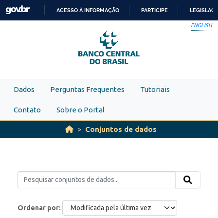
Skip to main content
ACESSO À INFORMAÇÃO
PARTICIPE
LEGISLAÇ
IR
ENGLISH
PARA
O
CONTEÚDO
Dados
Perguntas Frequentes
Tutoriais
Contato
Sobre o Portal
Conjuntos de dados
Ordenar por