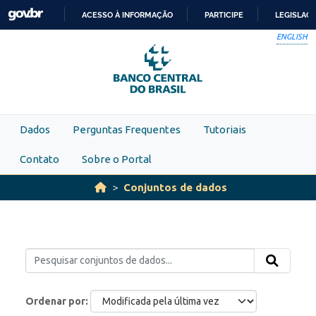
Skip to main content
ACESSO À INFORMAÇÃO
PARTICIPE
LEGISLAÇ
IR
ENGLISH
PARA
O
CONTEÚDO
Dados
Perguntas Frequentes
Tutoriais
Contato
Sobre o Portal
Conjuntos de dados
Ordenar por