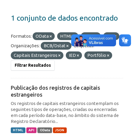
1 conjunto de dados encontrado
Formatos:
OData
HTML
JSON
API
Organizações:
BCB/Dstat
Etiquetas:
Capitais Estrangeiros
IED
Portfólio
Filtrar Resultados
Publicação dos registros de capitais
estrangeiros
Os registros de capitais estrangeiros contemplam os
seguintes tipos de operações, criadas ou encerradas
em cada período data-base, no âmbito do sistema de
Registro Declaratório...
HTML
API
OData
JSON