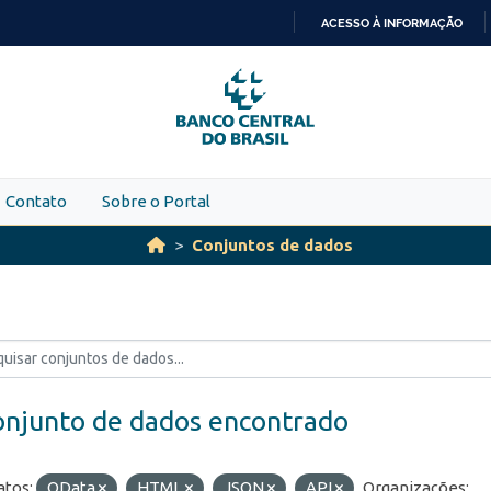
ACESSO À INFORMAÇÃO
IR
PARA
O
CONTEÚDO
Contato
Sobre o Portal
Conjuntos de dados
onjunto de dados encontrado
tos:
OData
HTML
JSON
API
Organizações: