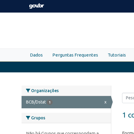
Skip to main content
Dados
Perguntas Frequentes
Tutoriais
Organizações
BCB/Dstat
x
1
1 c
Grupos
Forma
Não há Grupos que correspondam a