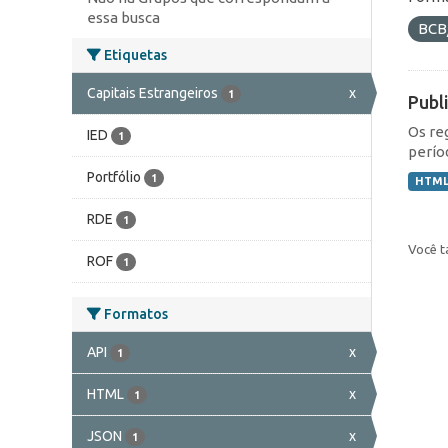
essa busca
BCB
Etiquetas
Capitais Estrangeiros
x
1
Publ
Os re
IED
1
perío
Portfólio
1
HTM
RDE
1
Você t
ROF
1
Formatos
API
x
1
HTML
x
1
JSON
x
1