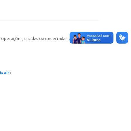
e operações, criadas ou encerradas em cada
a API
).