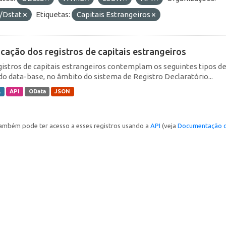
/Dstat
Etiquetas:
Capitais Estrangeiros
icação dos registros de capitais estrangeiros
gistros de capitais estrangeiros contemplam os seguintes tipos d
do data-base, no âmbito do sistema de Registro Declaratório...
L
API
OData
JSON
ambém pode ter acesso a esses registros usando a
API
(veja
Documentação d