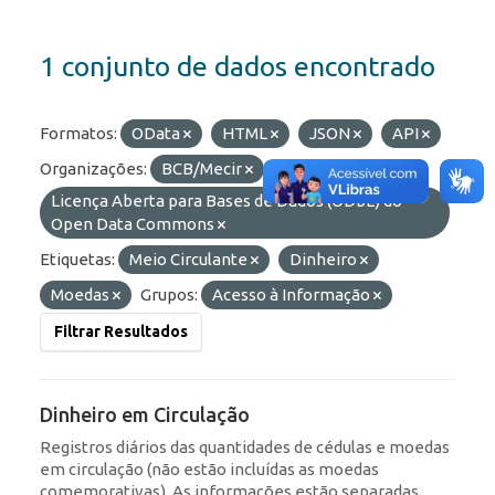
1 conjunto de dados encontrado
Formatos:
OData
HTML
JSON
API
Organizações:
BCB/Mecir
Licenças:
Licença Aberta para Bases de Dados (ODbL) do
Open Data Commons
Etiquetas:
Meio Circulante
Dinheiro
Moedas
Grupos:
Acesso à Informação
Filtrar Resultados
Dinheiro em Circulação
Registros diários das quantidades de cédulas e moedas
em circulação (não estão incluídas as moedas
comemorativas). As informações estão separadas