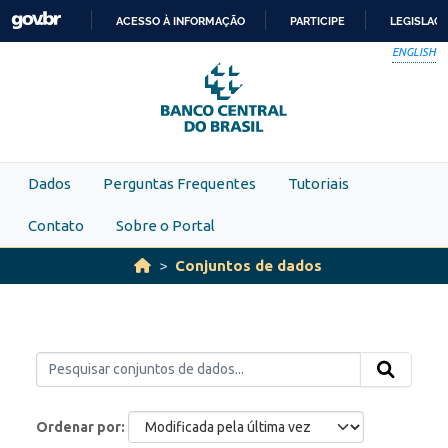
Skip to main content
ACESSO À INFORMAÇÃO
PARTICIPE
LEGISLAÇ
IR
ENGLISH
PARA
O
CONTEÚDO
Dados
Perguntas Frequentes
Tutoriais
Contato
Sobre o Portal
Conjuntos de dados
Ordenar por