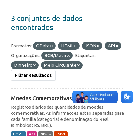
3 conjuntos de dados
encontrados
Formatos:
OData
HTML
JSON
API
Organizações:
BCB/Mecir
Etiquetas:
Dinheiro
Meio Circulante
Filtrar Resultados
Moedas Comemorativas
Registros diários das quantidades de moedas
comemorativas. As informações estão separadas para
cada família (categoria) e denominação do Real
(símbolos : R$, BRL).
HTML
API
OData
JSON