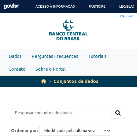
Skip to main content
ACESSO À INFORMAÇÃO
PARTICIPE
LEGISLAÇ
IR
ENGLISH
PARA
O
CONTEÚDO
Dados
Perguntas Frequentes
Tutoriais
Contato
Sobre o Portal
Conjuntos de dados
Ordenar por