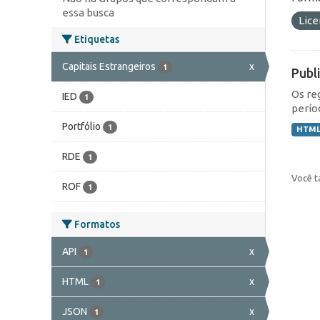
essa busca
Lic
Etiquetas
Capitais Estrangeiros
x
1
Publ
Os re
IED
1
perío
Portfólio
1
HTM
RDE
1
Você t
ROF
1
Formatos
API
x
1
HTML
x
1
JSON
x
1