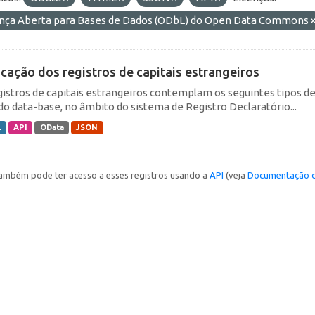
ença Aberta para Bases de Dados (ODbL) do Open Data Commons
icação dos registros de capitais estrangeiros
gistros de capitais estrangeiros contemplam os seguintes tipos d
do data-base, no âmbito do sistema de Registro Declaratório...
L
API
OData
JSON
ambém pode ter acesso a esses registros usando a
API
(veja
Documentação d