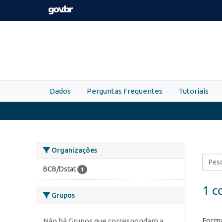
Skip to main content
Dados
Perguntas Frequentes
Tutoriais
Organizações
BCB/Dstat
1
1 c
Grupos
Forma
Não há Grupos que correspondam a