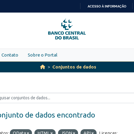
ACESSO À INFORMAÇÃO
IR
PARA
O
CONTEÚDO
Contato
Sobre o Portal
Conjuntos de dados
onjunto de dados encontrado
tos:
OData
HTML
JSON
API
Licenças: