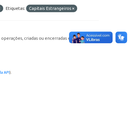
Etiquetas:
Capitais Estrangeiros
e operações, criadas ou encerradas em cada
a API
).