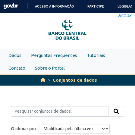
Skip to main content
ACESSO À INFORMAÇÃO
PARTICIPE
LEGISLAÇ
IR
ENGLISH
PARA
O
CONTEÚDO
Dados
Perguntas Frequentes
Tutoriais
Contato
Sobre o Portal
Conjuntos de dados
Ordenar por