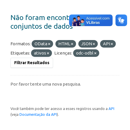
Não foram encontrados
conjuntos de dados
Formatos:
OData
HTML
JSON
API
Etiquetas:
ativos
Licenças:
odc-odbl
Filtrar Resultados
Por favor tente uma nova pesquisa.
Você também pode ter acesso a esses registros usando a
API
(veja
Documentação da API
).