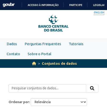
Skip to main content
ACESSO À INFORMAÇÃO
PARTICIPE
LEGISLAÇ
IR
ENGLISH
PARA
O
CONTEÚDO
Dados
Perguntas Frequentes
Tutoriais
Contato
Sobre o Portal
Conjuntos de dados
Ordenar por