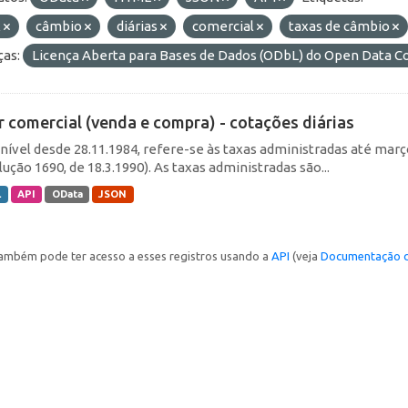
x
câmbio
diárias
comercial
taxas de câmbio
ças:
Licença Aberta para Bases de Dados (ODbL) do Open Data
r comercial (venda e compra) - cotações diárias
nível desde 28.11.1984, refere-se às taxas administradas até março 
ução 1690, de 18.3.1990). As taxas administradas são...
L
API
OData
JSON
ambém pode ter acesso a esses registros usando a
API
(veja
Documentação d