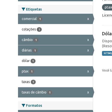
pta
Etiquetas
Licen
comercial
x
1
cotações
1
Dóla
câmbio
x
1
Dispo
(Resol
diárias
x
1
HTM
dólar
1
Você t
ptax
x
1
taxas
1
taxas de câmbio
x
1
Formatos