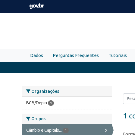
Skip to main content
Dados
Perguntas Frequentes
Tutoriais
Organizações
BCB/Depin
1
1 c
Grupos
Câmbio e Capitais...
x
1
Forma