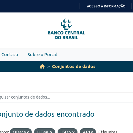
ACESSO À INFORMAÇÃO
IR
PARA
O
CONTEÚDO
Contato
Sobre o Portal
Conjuntos de dados
onjunto de dados encontrado
tos:
OData
HTML
JSON
API
Etiquetas: