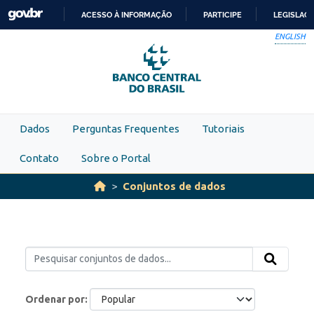
Skip to main content
ACESSO À INFORMAÇÃO
PARTICIPE
LEGISLAÇ
IR
ENGLISH
PARA
O
CONTEÚDO
Dados
Perguntas Frequentes
Tutoriais
Contato
Sobre o Portal
Conjuntos de dados
Ordenar por