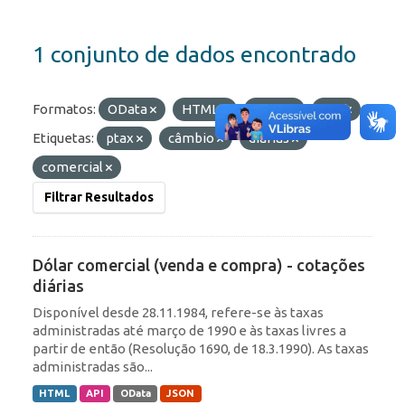
1 conjunto de dados encontrado
Formatos:
OData
HTML
JSON
API
Etiquetas:
ptax
câmbio
diárias
comercial
Filtrar Resultados
Dólar comercial (venda e compra) - cotações
diárias
Disponível desde 28.11.1984, refere-se às taxas
administradas até março de 1990 e às taxas livres a
partir de então (Resolução 1690, de 18.3.1990). As taxas
administradas são...
HTML
API
OData
JSON