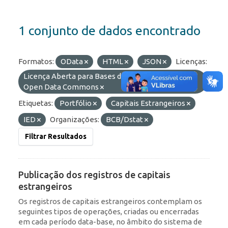
1 conjunto de dados encontrado
Formatos:
OData
HTML
JSON
Licenças:
Licença Aberta para Bases de Dados (ODbL) do
Open Data Commons
Etiquetas:
Portfólio
Capitais Estrangeiros
IED
Organizações:
BCB/Dstat
Filtrar Resultados
Publicação dos registros de capitais
estrangeiros
Os registros de capitais estrangeiros contemplam os
seguintes tipos de operações, criadas ou encerradas
em cada período data-base, no âmbito do sistema de