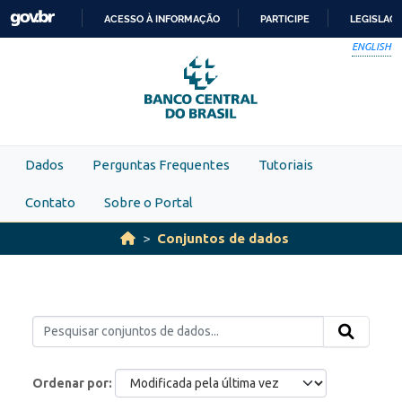
Skip to main content
ACESSO À INFORMAÇÃO
PARTICIPE
LEGISLAÇ
IR
ENGLISH
PARA
O
CONTEÚDO
Dados
Perguntas Frequentes
Tutoriais
Contato
Sobre o Portal
Conjuntos de dados
Ordenar por