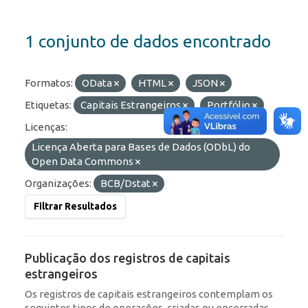
1 conjunto de dados encontrado
Formatos:
OData
HTML
JSON
Etiquetas:
Capitais Estrangeiros
Portfólio
Licenças:
Licença Aberta para Bases de Dados (ODbL) do
Open Data Commons
Organizações:
BCB/Dstat
Filtrar Resultados
Publicação dos registros de capitais
estrangeiros
Os registros de capitais estrangeiros contemplam os
seguintes tipos de operações, criadas ou encerradas