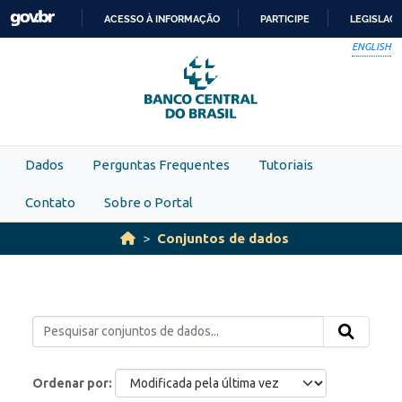
Skip to main content
ACESSO À INFORMAÇÃO
PARTICIPE
LEGISLAÇ
IR
ENGLISH
PARA
O
CONTEÚDO
Dados
Perguntas Frequentes
Tutoriais
Contato
Sobre o Portal
Conjuntos de dados
Ordenar por