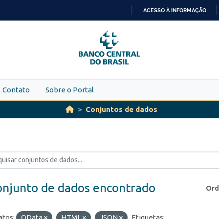
ACESSO À INFORMAÇÃO
IR
PARA
O
CONTEÚDO
Contato
Sobre o Portal
Conjuntos de dados
onjunto de dados encontrado
Ord
tos:
OData
HTML
JSON
Etiquetas: