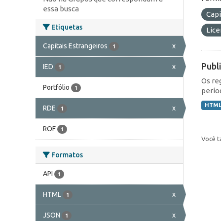
essa busca
Capi
Etiquetas
Lic
Capitais Estrangeiros
x
1
Publ
IED
x
1
Os re
Portfólio
1
perío
HTM
RDE
x
1
ROF
1
Você t
Formatos
API
1
HTML
x
1
JSON
x
1