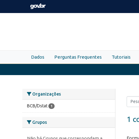
Skip to main content
Dados
Perguntas Frequentes
Tutoriais
Organizações
BCB/Dstat
1
1 c
Grupos
Forma
Não há Grupos que correspondam a