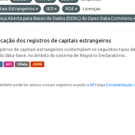
tais Estrangeiros
IED
RDE
Licenças:
ença Aberta para Bases de Dados (ODbL) do Open Data Commons
icação dos registros de capitais estrangeiros
gistros de capitais estrangeiros contemplam os seguintes tipos d
do data-base, no âmbito do sistema de Registro Declaratório...
L
API
OData
JSON
ambém pode ter acesso a esses registros usando a
API
(veja
Documentação d