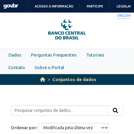
Skip to main content
ACESSO À INFORMAÇÃO
PARTICIPE
LEGISLAÇ
IR
ENGLISH
PARA
O
CONTEÚDO
Dados
Perguntas Frequentes
Tutoriais
Contato
Sobre o Portal
Conjuntos de dados
Ordenar por