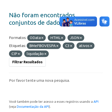
Não foram encontrados
conjuntos de dados
Formatos:
OData
HTML
JSON
Etiquetas:
BMeFBOVESPA
C3
ativos
CIP
liquidação
Filtrar Resultados
Por favor tente uma nova pesquisa.
Você também pode ter acesso a esses registros usando a
API
(veja
Documentação da API
).