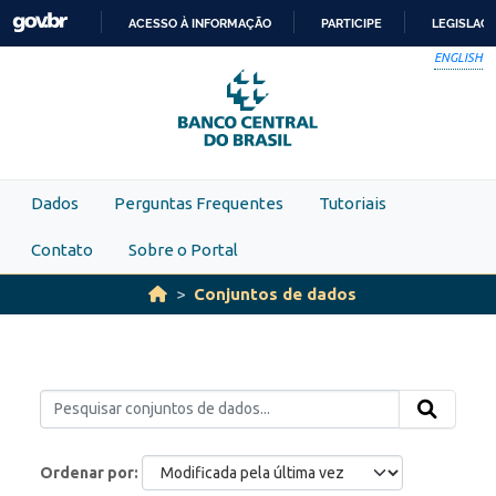
Skip to main content
ACESSO À INFORMAÇÃO
PARTICIPE
LEGISLAÇ
IR
ENGLISH
PARA
O
CONTEÚDO
Dados
Perguntas Frequentes
Tutoriais
Contato
Sobre o Portal
Conjuntos de dados
Ordenar por