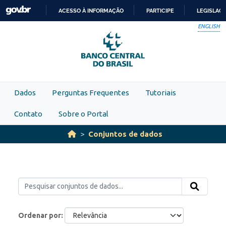
Skip to main content
ACESSO À INFORMAÇÃO
PARTICIPE
LEGISLAÇ
IR
ENGLISH
PARA
O
CONTEÚDO
Dados
Perguntas Frequentes
Tutoriais
Contato
Sobre o Portal
Conjuntos de dados
Ordenar por