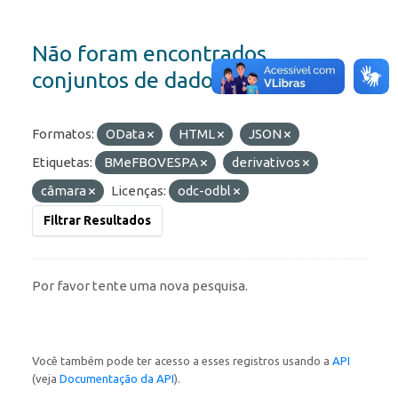
Não foram encontrados
conjuntos de dados
Formatos:
OData
HTML
JSON
Etiquetas:
BMeFBOVESPA
derivativos
câmara
Licenças:
odc-odbl
Filtrar Resultados
Por favor tente uma nova pesquisa.
Você também pode ter acesso a esses registros usando a
API
(veja
Documentação da API
).