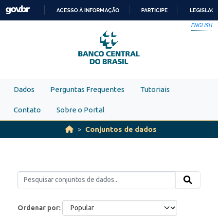
Skip to main content
ACESSO À INFORMAÇÃO
PARTICIPE
LEGISLAÇ
IR
ENGLISH
PARA
O
CONTEÚDO
Dados
Perguntas Frequentes
Tutoriais
Contato
Sobre o Portal
Conjuntos de dados
Ordenar por