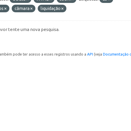
os
câmara
liquidação
avor tente uma nova pesquisa.
ambém pode ter acesso a esses registros usando a
API
(veja
Documentação d