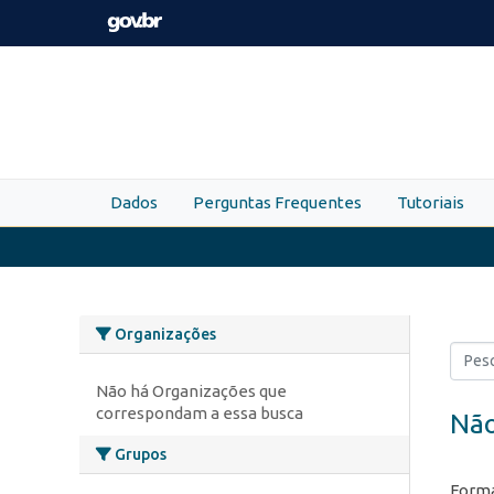
Skip to main content
Dados
Perguntas Frequentes
Tutoriais
Organizações
Não há Organizações que
correspondam a essa busca
Não
Grupos
Forma