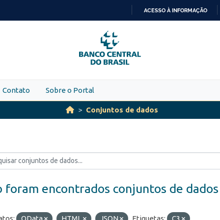
ACESSO À INFORMAÇÃO
IR
PARA
O
CONTEÚDO
Contato
Sobre o Portal
Conjuntos de dados
 foram encontrados conjuntos de dados
tos:
OData
HTML
JSON
Etiquetas:
C3