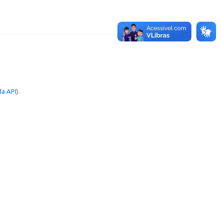
a API
).