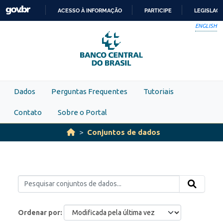
Skip to main content
ACESSO À INFORMAÇÃO
PARTICIPE
LEGISLAÇ
IR
ENGLISH
PARA
O
CONTEÚDO
Dados
Perguntas Frequentes
Tutoriais
Contato
Sobre o Portal
Conjuntos de dados
Ordenar por