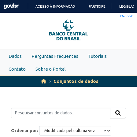
Skip to main content
ACESSO À INFORMAÇÃO
PARTICIPE
LEGISLAÇ
IR
ENGLISH
PARA
O
CONTEÚDO
Dados
Perguntas Frequentes
Tutoriais
Contato
Sobre o Portal
Conjuntos de dados
Ordenar por