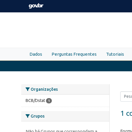
Skip to main content
Dados
Perguntas Frequentes
Tutoriais
Organizações
BCB/Dstat
1
1 c
Grupos
Forma
Não há Grupos que correspondam a