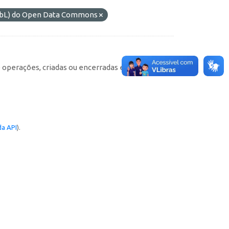
ODbL) do Open Data Commons
e operações, criadas ou encerradas em cada
a API
).