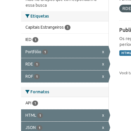
essa busca
RD
Etiquetas
Capitais Estrangeiros
1
Publ
Os re
IED
1
perío
Portfólio
x
1
HTM
RDE
x
1
Você t
ROF
x
1
Formatos
API
1
HTML
x
1
JSON
x
1