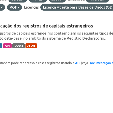
E
ROF
Licenças:
Licença Aberta para Bases de Dados (
icação dos registros de capitais estrangeiros
gistros de capitais estrangeiros contemplam os seguintes tipos d
do data-base, no âmbito do sistema de Registro Declaratório...
L
API
OData
JSON
ambém pode ter acesso a esses registros usando a
API
(veja
Documentação d