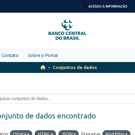
ACESSO À INFORMAÇÃO
IR
PARA
O
CONTEÚDO
Contato
Sobre o Portal
Conjuntos de dados
onjunto de dados encontrado
tos:
OData
HTML
JSON
Etiquetas:
Portfólio