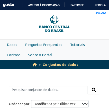
Skip to main content
ACESSO À INFORMAÇÃO
PARTICIPE
LEGISLAÇ
IR
ENGLISH
PARA
O
CONTEÚDO
Dados
Perguntas Frequentes
Tutoriais
Contato
Sobre o Portal
Conjuntos de dados
Ordenar por