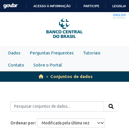
Skip to main content
ACESSO À INFORMAÇÃO
PARTICIPE
LEGISLAÇ
IR
ENGLISH
PARA
O
CONTEÚDO
Dados
Perguntas Frequentes
Tutoriais
Contato
Sobre o Portal
Conjuntos de dados
Ordenar por