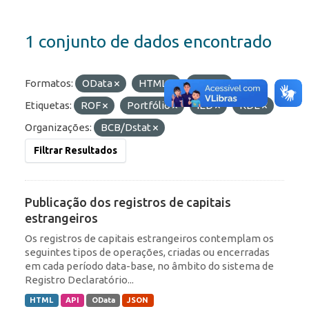
1 conjunto de dados encontrado
Formatos:
OData
HTML
JSON
Etiquetas:
ROF
Portfólio
IED
RDE
Organizações:
BCB/Dstat
Filtrar Resultados
Publicação dos registros de capitais
estrangeiros
Os registros de capitais estrangeiros contemplam os
seguintes tipos de operações, criadas ou encerradas
em cada período data-base, no âmbito do sistema de
Registro Declaratório...
HTML
API
OData
JSON