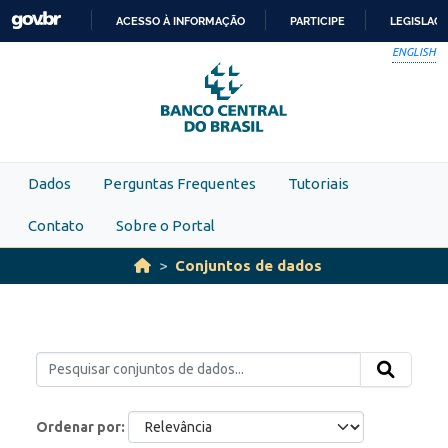
Skip to main content
ACESSO À INFORMAÇÃO
PARTICIPE
LEGISLAÇ
IR
ENGLISH
PARA
O
CONTEÚDO
Dados
Perguntas Frequentes
Tutoriais
Contato
Sobre o Portal
Conjuntos de dados
Ordenar por