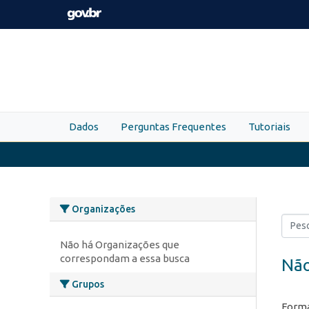
Skip to main content
Dados
Perguntas Frequentes
Tutoriais
Organizações
Não há Organizações que
correspondam a essa busca
Não
Grupos
Forma