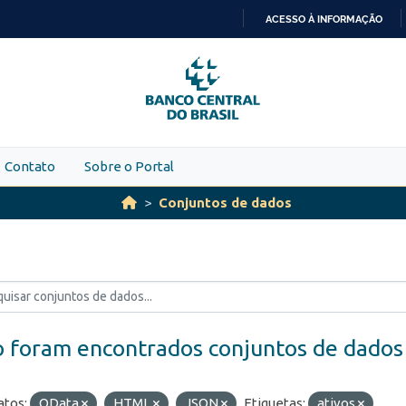
ACESSO À INFORMAÇÃO
IR
PARA
O
CONTEÚDO
Contato
Sobre o Portal
Conjuntos de dados
 foram encontrados conjuntos de dados
tos:
OData
HTML
JSON
Etiquetas:
ativos