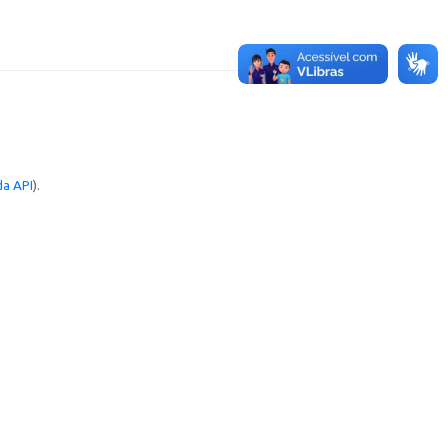
a API
).