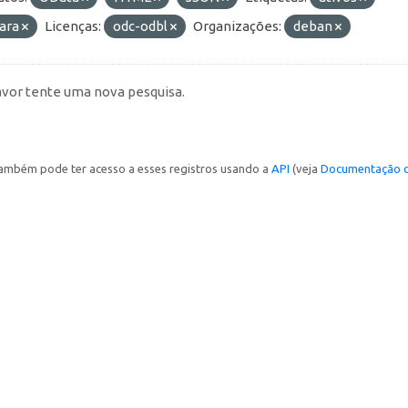
ara
Licenças:
odc-odbl
Organizações:
deban
avor tente uma nova pesquisa.
ambém pode ter acesso a esses registros usando a
API
(veja
Documentação d