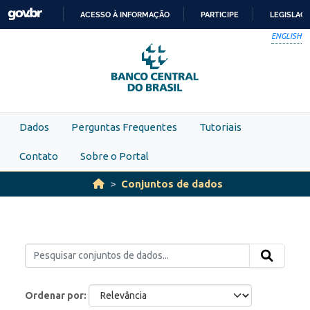
Skip to main content
ACESSO À INFORMAÇÃO
PARTICIPE
LEGISLAÇ
IR
ENGLISH
PARA
O
CONTEÚDO
Dados
Perguntas Frequentes
Tutoriais
Contato
Sobre o Portal
Conjuntos de dados
Ordenar por