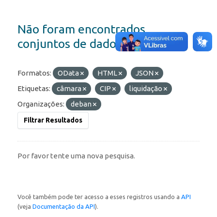
Não foram encontrados
conjuntos de dados
Formatos:
OData
HTML
JSON
Etiquetas:
câmara
CIP
liquidação
Organizações:
deban
Filtrar Resultados
Por favor tente uma nova pesquisa.
Você também pode ter acesso a esses registros usando a
API
(veja
Documentação da API
).