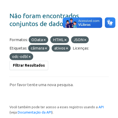
Não foram encontrados
conjuntos de dados
Formatos:
OData
HTML
JSON
Etiquetas:
câmara
ativos
Licenças:
odc-odbl
Filtrar Resultados
Por favor tente uma nova pesquisa.
Você também pode ter acesso a esses registros usando a
API
(veja
Documentação da API
).