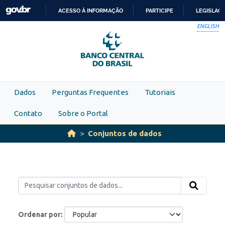
Skip to main content
ACESSO À INFORMAÇÃO
PARTICIPE
LEGISLAÇ
IR
ENGLISH
PARA
O
CONTEÚDO
Dados
Perguntas Frequentes
Tutoriais
Contato
Sobre o Portal
Conjuntos de dados
Ordenar por