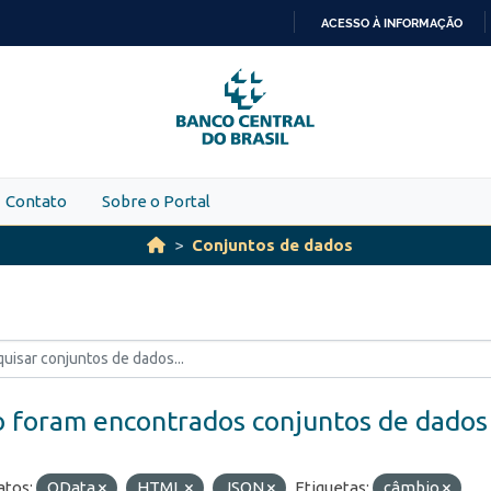
ACESSO À INFORMAÇÃO
IR
PARA
O
CONTEÚDO
Contato
Sobre o Portal
Conjuntos de dados
 foram encontrados conjuntos de dados
tos:
OData
HTML
JSON
Etiquetas:
câmbio