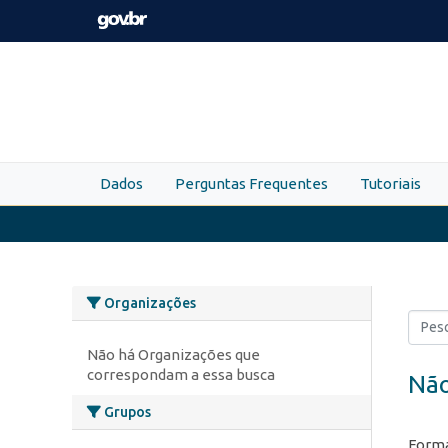
Skip to main content
Dados
Perguntas Frequentes
Tutoriais
Organizações
Não há Organizações que
correspondam a essa busca
Não
Grupos
Forma