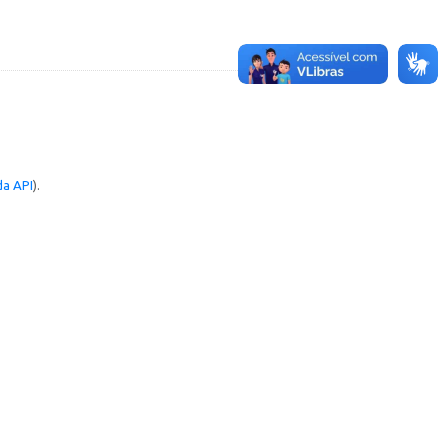
a API
).