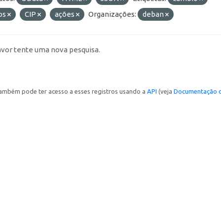
os
CIP
ações
Organizações:
deban
avor tente uma nova pesquisa.
ambém pode ter acesso a esses registros usando a
API
(veja
Documentação d