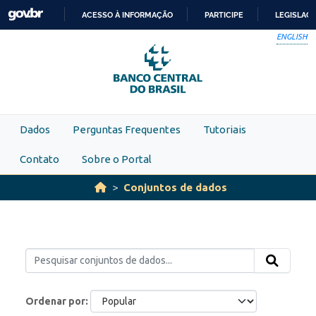
Skip to main content
ACESSO À INFORMAÇÃO
PARTICIPE
LEGISLAÇ
IR
ENGLISH
PARA
O
CONTEÚDO
Dados
Perguntas Frequentes
Tutoriais
Contato
Sobre o Portal
Conjuntos de dados
Ordenar por