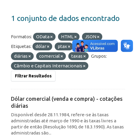
1 conjunto de dados encontrado
Formatos:
OData
HTML
JSON
Etiquetas:
dólar
ptax
câmbio
diárias
comercial
taxas
Grupos:
Câmbio e Capitais Internacionais
Filtrar Resultados
Dólar comercial (venda e compra) - cotações
diárias
Disponível desde 28.11.1984, refere-se às taxas
administradas até março de 1990 e às taxas livres a
partir de então (Resolução 1690, de 18.3.1990). As taxas
administradas são...