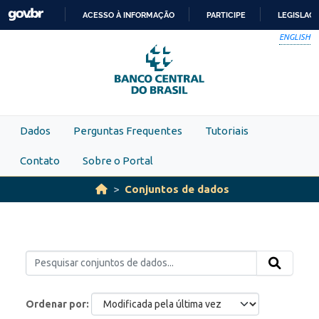
Skip to main content
ACESSO À INFORMAÇÃO
PARTICIPE
LEGISLAÇ
IR
ENGLISH
PARA
O
CONTEÚDO
Dados
Perguntas Frequentes
Tutoriais
Contato
Sobre o Portal
Conjuntos de dados
Ordenar por