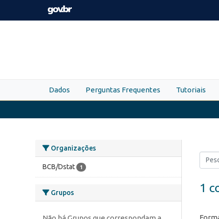
Skip to main content
Dados
Perguntas Frequentes
Tutoriais
Organizações
BCB/Dstat
1
1 c
Grupos
Forma
Não há Grupos que correspondam a