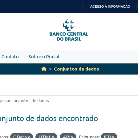
ACESSO À INFORMAÇÃO
IR
PARA
O
CONTEÚDO
Contato
Sobre o Portal
Conjuntos de dados
onjunto de dados encontrado
tos:
OData
HTML
API
Etiquetas:
IED