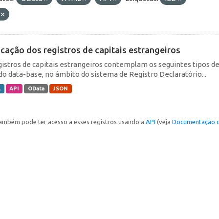
F
icação dos registros de capitais estrangeiros
gistros de capitais estrangeiros contemplam os seguintes tipos d
do data-base, no âmbito do sistema de Registro Declaratório...
L
API
OData
JSON
ambém pode ter acesso a esses registros usando a
API
(veja
Documentação d