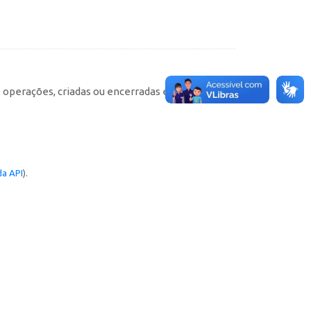
e operações, criadas ou encerradas em cada
a API
).