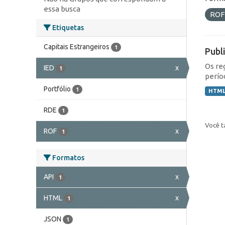
essa busca
RO
Etiquetas
Capitais Estrangeiros
1
Publ
Os re
IED
x
1
perío
Portfólio
1
HTM
RDE
1
Você t
ROF
x
1
Formatos
API
x
1
HTML
x
1
JSON
1