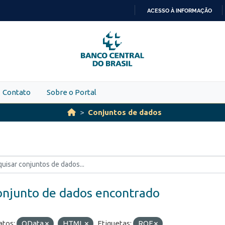
ACESSO À INFORMAÇÃO
IR
PARA
O
CONTEÚDO
Contato
Sobre o Portal
Conjuntos de dados
onjunto de dados encontrado
tos:
OData
HTML
Etiquetas:
ROF