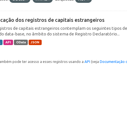
icação dos registros de capitais estrangeiros
gistros de capitais estrangeiros contemplam os seguintes tipos d
do data-base, no âmbito do sistema de Registro Declaratório...
L
API
OData
JSON
ambém pode ter acesso a esses registros usando a
API
(veja
Documentação d