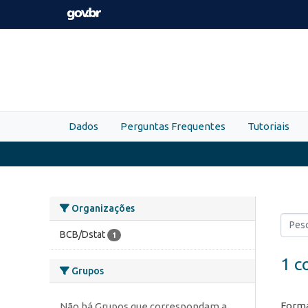
Skip to main content
Dados
Perguntas Frequentes
Tutoriais
Organizações
BCB/Dstat
1
1 c
Grupos
Forma
Não há Grupos que correspondam a