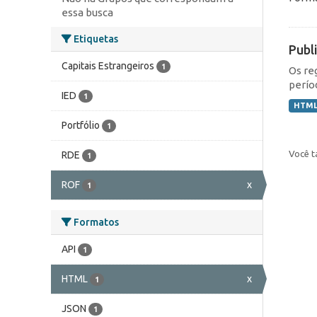
essa busca
Etiquetas
Publ
Capitais Estrangeiros
1
Os re
perío
IED
1
HTM
Portfólio
1
Você t
RDE
1
ROF
x
1
Formatos
API
1
HTML
x
1
JSON
1