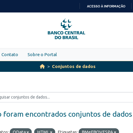
ACESSO À INFORMAÇÃO
IR
PARA
O
CONTEÚDO
Contato
Sobre o Portal
Conjuntos de dados
 foram encontrados conjuntos de dados
tos:
OData
HTML
Etiquetas:
BMeFBOVESPA