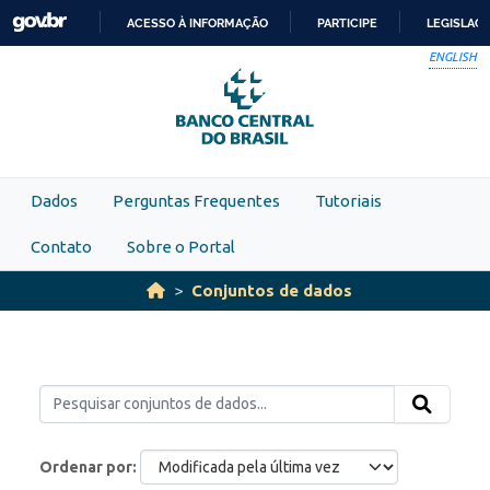
Skip to main content
ACESSO À INFORMAÇÃO
PARTICIPE
LEGISLAÇ
IR
ENGLISH
PARA
O
CONTEÚDO
Dados
Perguntas Frequentes
Tutoriais
Contato
Sobre o Portal
Conjuntos de dados
Ordenar por