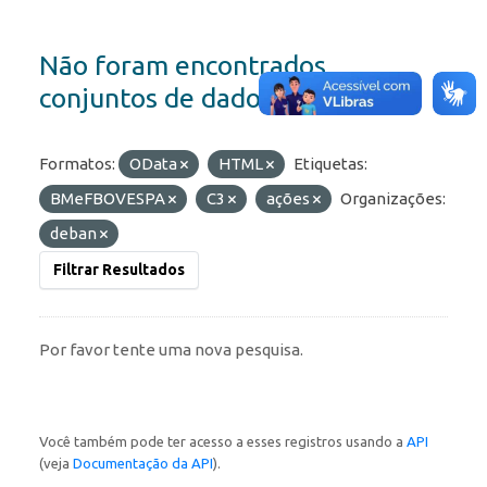
Não foram encontrados
conjuntos de dados
Formatos:
OData
HTML
Etiquetas:
BMeFBOVESPA
C3
ações
Organizações:
deban
Filtrar Resultados
Por favor tente uma nova pesquisa.
Você também pode ter acesso a esses registros usando a
API
(veja
Documentação da API
).