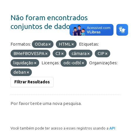
Não foram encontrados
conjuntos de dados
Formatos:
OData
HTML
Etiquetas:
BMeFBOVESPA
C3
câmara
CIP
liquidação
Licenças:
odc-odbl
Organizações:
deban
Filtrar Resultados
Por favor tente uma nova pesquisa.
Você também pode ter acesso a esses registros usando a
API