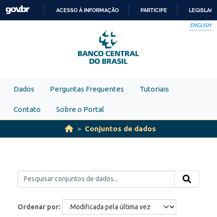
Skip to main content
ACESSO À INFORMAÇÃO
PARTICIPE
LEGISLAÇ
IR
ENGLISH
PARA
O
CONTEÚDO
Dados
Perguntas Frequentes
Tutoriais
Contato
Sobre o Portal
Conjuntos de dados
Ordenar por