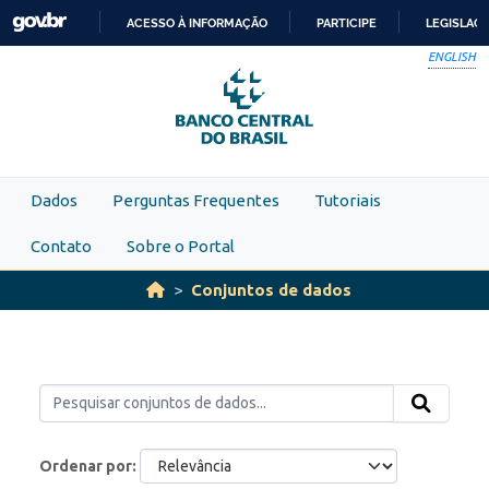
Skip to main content
ACESSO À INFORMAÇÃO
PARTICIPE
LEGISLAÇ
IR
ENGLISH
PARA
O
CONTEÚDO
Dados
Perguntas Frequentes
Tutoriais
Contato
Sobre o Portal
Conjuntos de dados
Ordenar por