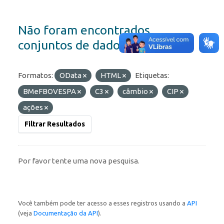
Não foram encontrados
conjuntos de dados
Formatos:
OData
HTML
Etiquetas:
BMeFBOVESPA
C3
câmbio
CIP
ações
Filtrar Resultados
Por favor tente uma nova pesquisa.
Você também pode ter acesso a esses registros usando a
API
(veja
Documentação da API
).