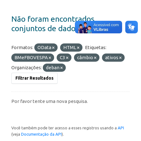
Não foram encontrados
conjuntos de dados
Formatos:
OData
HTML
Etiquetas:
BMeFBOVESPA
C3
câmbio
ativos
Organizações:
deban
Filtrar Resultados
Por favor tente uma nova pesquisa.
Você também pode ter acesso a esses registros usando a
API
(veja
Documentação da API
).