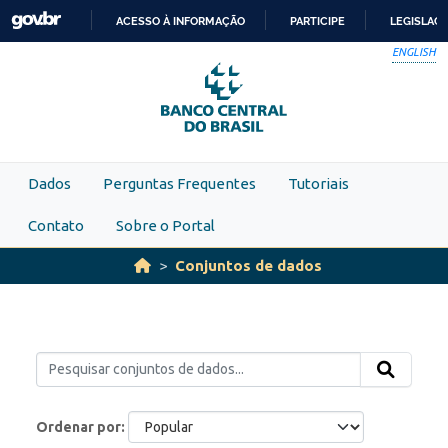
Skip to main content
ACESSO À INFORMAÇÃO
PARTICIPE
LEGISLAÇ
IR
ENGLISH
PARA
O
CONTEÚDO
Dados
Perguntas Frequentes
Tutoriais
Contato
Sobre o Portal
Conjuntos de dados
Ordenar por