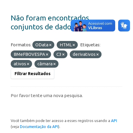
Não foram encontrados
conjuntos de dados
Formatos:
OData
HTML
Etiquetas:
BMeFBOVESPA
C3
derivativos
ativos
câmara
Filtrar Resultados
Por favor tente uma nova pesquisa.
Você também pode ter acesso a esses registros usando a
API
(veja
Documentação da API
).