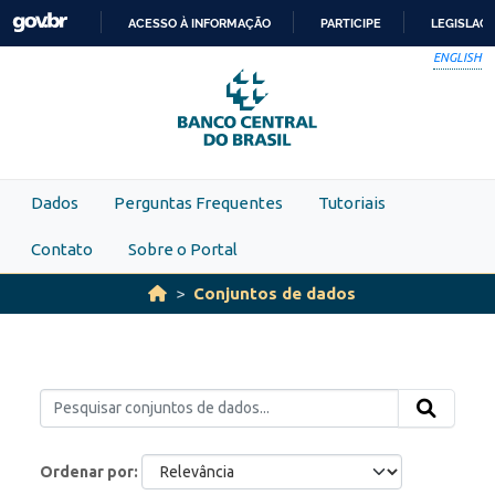
Skip to main content
ACESSO À INFORMAÇÃO
PARTICIPE
LEGISLAÇ
IR
ENGLISH
PARA
O
CONTEÚDO
Dados
Perguntas Frequentes
Tutoriais
Contato
Sobre o Portal
Conjuntos de dados
Ordenar por