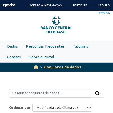
Skip to main content
ACESSO À INFORMAÇÃO
PARTICIPE
LEGISLAÇ
IR
ENGLISH
PARA
O
CONTEÚDO
Dados
Perguntas Frequentes
Tutoriais
Contato
Sobre o Portal
Conjuntos de dados
Ordenar por