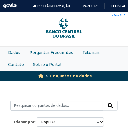
Skip to main content
ACESSO À INFORMAÇÃO
PARTICIPE
LEGISLAÇ
IR
ENGLISH
PARA
O
CONTEÚDO
Dados
Perguntas Frequentes
Tutoriais
Contato
Sobre o Portal
Conjuntos de dados
Ordenar por