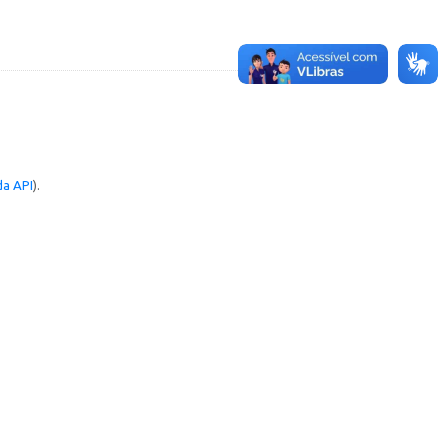
a API
).