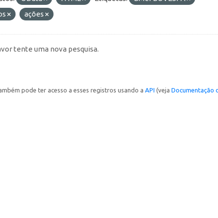
os
ações
avor tente uma nova pesquisa.
ambém pode ter acesso a esses registros usando a
API
(veja
Documentação d