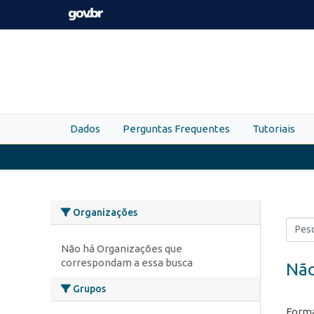
Skip to main content
Dados
Perguntas Frequentes
Tutoriais
Organizações
Não há Organizações que
correspondam a essa busca
Não
Grupos
Forma