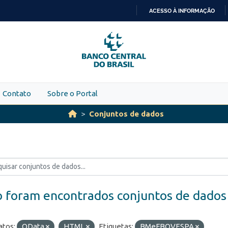
ACESSO À INFORMAÇÃO
IR
PARA
O
CONTEÚDO
Contato
Sobre o Portal
Conjuntos de dados
 foram encontrados conjuntos de dados
tos:
OData
HTML
Etiquetas:
BMeFBOVESPA