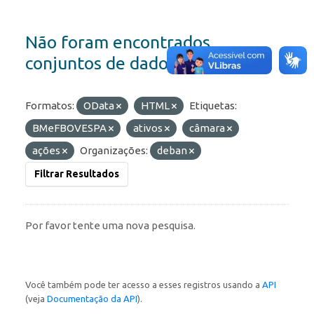
Não foram encontrados
conjuntos de dados
Formatos:
OData
HTML
Etiquetas:
BMeFBOVESPA
ativos
câmara
ações
Organizações:
deban
Filtrar Resultados
Por favor tente uma nova pesquisa.
Você também pode ter acesso a esses registros usando a
API
(veja
Documentação da API
).