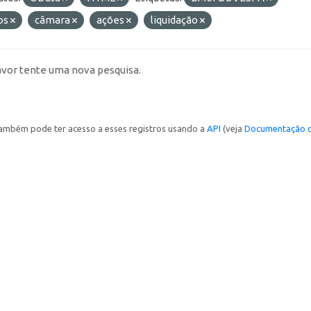
os
câmara
ações
liquidação
avor tente uma nova pesquisa.
ambém pode ter acesso a esses registros usando a
API
(veja
Documentação d