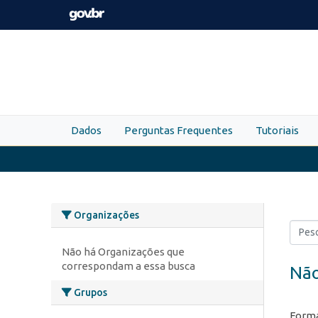
Skip to main content
Dados
Perguntas Frequentes
Tutoriais
Organizações
Não há Organizações que
correspondam a essa busca
Não
Grupos
Forma