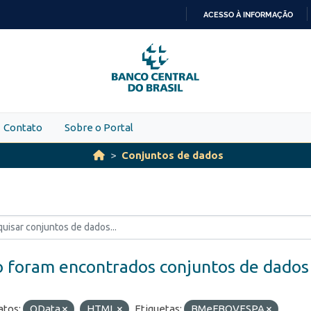
ACESSO À INFORMAÇÃO
IR
PARA
O
CONTEÚDO
Contato
Sobre o Portal
Conjuntos de dados
 foram encontrados conjuntos de dados
tos:
OData
HTML
Etiquetas:
BMeFBOVESPA