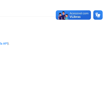
a API
).